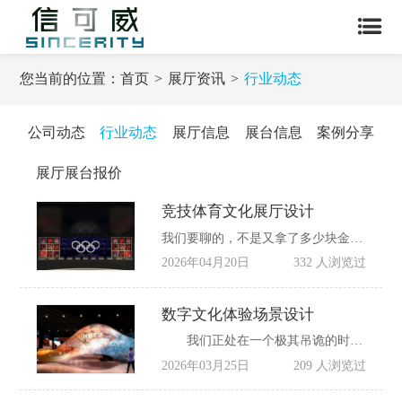
您当前的位置：
首页
展厅资讯
行业动态
公司动态
行业动态
展厅信息
展台信息
案例分享
展厅展台报价
竞技体育文化展厅设计
我们要聊的，不是又拿了多少块金牌，而是中国体育终于开始把“人”重新放回了舞台中央。这是一种极其珍贵的“松弛感”。在大国崛起的宏大叙事下，这种松弛感，恰恰是我们文化自信最真实的注脚。
2026年04月20日
332 人浏览过
数字文化体验场景设计
我们正处在一个极其吊诡的时代：一方面，我们前所未有地渴望“在场”——为了看一眼真迹，人们愿意在博物馆排队六小时;另一方面，我们又心安理得地接受“离场”——戴上头显，我们就能在虚拟空间里把玩那些甚至从未出土的文物。
2026年03月25日
209 人浏览过