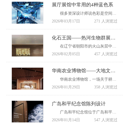
展厅展馆中常用的4种蓝色系
很多资深设计师说色彩是空间的第一语言。
2026年03月17日
271 人浏览过
化石王国——热河生物群展厅设计
在辽宁省朝阳市的火山灰层中，封存着地球生命史上最恢弘的篇章。这里不是普通的化石产地，而是一座天然的“白垩纪生命方舟”：恐龙与鸟类共舞，翼龙掠过蕨类森林，被子植物在火山灰中绽放第一朵花。朝阳古生物化石博物馆的“化石王国——热河生物群”展厅，以2000平方米的沉浸式空间，通过1350余件珍稀化石、全息投影与生态复原技术，重构了1.35亿至1.2亿年前东亚大陆的生命图景。这里不仅是古生物学的“圣殿”，更是一部用化石写就的地球生命演化史诗。
2026年02月05日
457 人浏览过
华南农业博物馆——大地文明的诗篇
华南农业博物馆，一场关于耕作、物种与土壤的专业叙事。然而，当我的脚步穿过那座镌刻着时光痕迹的1935年红砖门廊，从序厅农民驱牛犁田的雕塑旁侧身而过，我预想的专业叙事被一种更为深沉磅礴的韵律所覆盖——那是大地自身的呼吸，是文明从土地中生长出来的生命诗篇。这座博物馆的动人之处，不在于它讲述了一个宏大的故事，而在于它巧妙地运用设计语言，让空间、时间与感知本身，共同成为了叙事的作者。
2026年01月29日
358 人浏览过
广岛和平纪念馆陈列设计
广岛和平纪念馆位于广岛和平纪念公园内，由日本著名建筑师丹下健三设计，于1955年建成开放，馆内通过实物、照片、模型等展示1945年8月6日原子弹爆炸后的惨状，自开放以来，累计接待游客已超过5000万人次。
2026年01月14日
547 人浏览过