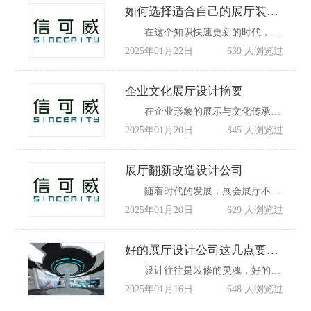
如何选择适合自己的展厅装修设计公司
在这个知识快速更新的时代，对于每个人来说，获取知识都非常重要。尤其是对于我们这些可能退休或者已经退休的老年人，还有那些知识储备不太丰富的朋友，了解一些挑选装修公司的技巧，对我们来说非常有帮助，如何选择适合自己的展厅装修设计公司?
2025年01月22日
639 人浏览过
企业文化展厅设计摘要
在企业形象的展示与文化传承的舞台上，企业文化展厅宛如一颗璀璨明珠，散发着独特的魅力。它不仅是企业历程的见证者，更是连接企业与客户、员工的情感桥梁。那么，如何匠心独运地设计一个令人瞩目的企业文化展厅呢?且看以下深度剖析。
2025年01月20日
845 人浏览过
展厅翻新改造设计公司
随着时代的发展，展会展厅不再仅仅是展示产品的场所，它更是品牌形象的重要窗口，深圳福田区作为历史文化名城的一部分，其展会展厅的翻新改造设计显得尤为重要，一个精心设计的展会展厅，能够为参观者带来全新的体验，同时也为企业树立起专业的形象。
2025年01月20日
629 人浏览过
好的展厅设计公司这几点要记清！
设计往往是装修的灵魂，好的展厅设计公司会给出很多专业方面的良好建议，让客户能够省时省力。因此选对一个适合自己的展厅设计公司至关重要。
2025年01月16日
648 人浏览过