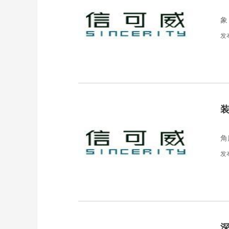
随
象
发
装
角
发