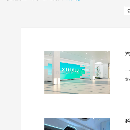
汽
对
一
发