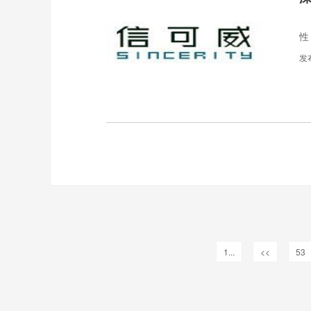
在
性
发
1...
<<
53