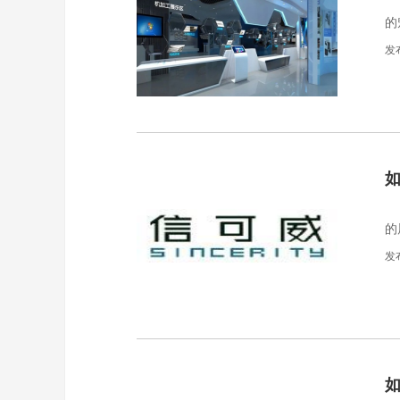
互
的
厅
发
你
的
发