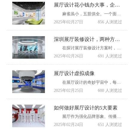
展厅设计花小钱办大事，企业展厅还可以这样做
麻雀虽小，五脏俱全。一个面积小小的展厅，如果利用好空间，科学规划，合理使用材质，同样能够营造出大大的格局，展现丰富多彩的内容。
2025年02月27日
856 人浏览过
深圳展厅装修设计，两种方案各有千秋
在探讨展厅装修设计方案时，我们不仅要着眼于美学层面的考量，更要深入其功能性与用户体验的核心，确保设计方案既能吸引眼球，又能高效传达信息，同时营造出令人难忘的参观体验。以下是深圳信可威对同一空间进行的设计方案的综合分析与比较。
2025年02月26日
691 人浏览过
展厅设计虚拟成像
在展厅设计的奇妙宇宙中，每一项创新技术都是一颗璀璨的星辰，而虚拟成像技术，无疑是其中那道最为梦幻、最为耀眼的光。它以神奇的魔力，打破了现实与想象的界限，为展厅带来了前所未有的视觉盛宴，让参观者仿佛置身于一个充满奇幻色彩的异世界。
2025年02月25日
600 人浏览过
如何做好展厅设计的5大要素
展厅作为强化品牌形象、传播产品服务文化的核心平台，不仅是展现企业外在形象、推广品牌、吸引投资、接待参观的关键窗口，也是企业内部进行产业服务、智慧运营、企业间交流及人才培养的重要阵地，全面响应企业不同发展阶段的多元化需求。因此，如何科学规划展厅空间布局，并融入鲜明的区域文化特色，成为展厅设计中的核心挑战。接下来，我们将探讨如何精准把握设计导向，以更好地贴合用户需求。
2025年02月24日
651 人浏览过