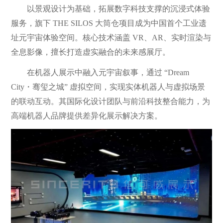
以景观设计为基础，拓展数字科技支撑的沉浸式体验
服务，旗下 THE SILOS 大筒仓项目成为中国首个工业遗
址元宇宙体验空间。核心技术涵盖 VR、AR、实时渲染与
全息影像，擅长打造虚实融合的未来感展厅。
在机器人展示中融入元宇宙叙事，通过 “Dream
City・骞玺之城” 虚拟空间，实现实体机器人与虚拟场景
的联动互动。其国际化设计团队与前沿科技整合能力，为
高端机器人品牌提供差异化展示解决方案。