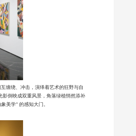
相互缠绕、冲击，演绎着艺术的狂野与自
光影倒映成双重风景，角落绿植悄然添补
象美学” 的感知大门。