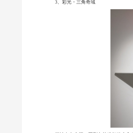
3、彩光・三角奇域