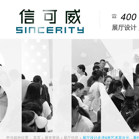
400
展厅设计
您当前的位置：
首页
>
展览资讯
>
展厅信息
>
展厅设计走进4座艺术异次元，看