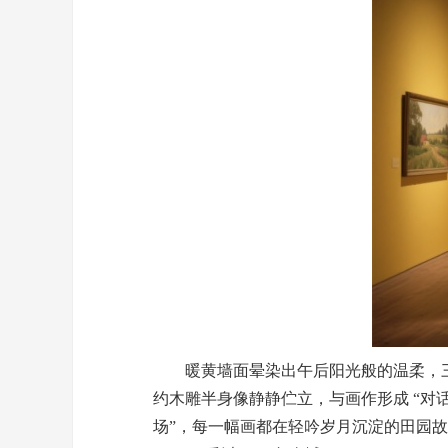
暖黄墙面晕染出午后阳光般的温柔，三
约木雕半身像静静伫立，与画作形成 “对
场”，每一幅画都在轻吟岁月沉淀的田园