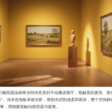
幅田园油画将乡间诗意原封不动搬进展厅，笔触里的麦浪、屋
话”。浅木色地板承接光影，将阳光切割成柔和斑块，整个空间静
故事，用细腻笔触治愈喧嚣与疲惫。