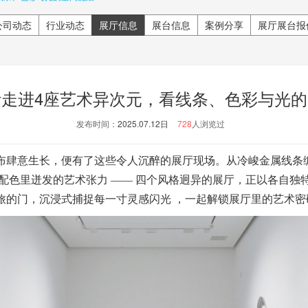
公司动态
行业动态
展厅信息
展台信息
案例分享
展厅展台报
走进4座艺术异次元，看线条、色彩与光
发布时间：
2025.07.12日
728
人浏览过
肆意生长，便有了这些令人沉醉的展厅现场。从冷峻金属线条
配色里迸发的艺术张力 —— 四个风格迥异的展厅，正以各自独
旅的门，沉浸式捕捉每一寸灵感闪光 ，一起解锁展厅里的艺术密