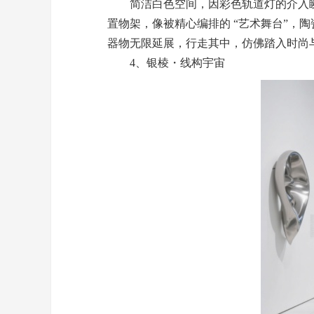
简洁白色空间，因彩色轨道灯的介入瞬间
置物架，像被精心编排的 “艺术舞台”
器物无限延展，行走其中，仿佛踏入时尚
4、银棱・线构宇宙