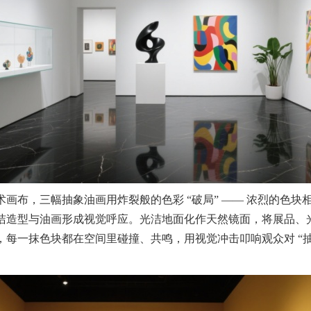
布，三幅抽象油画用炸裂般的色彩 “破局” —— 浓烈的色块
洁造型与油画形成视觉呼应。光洁地面化作天然镜面，将展品、
每一抹色块都在空间里碰撞、共鸣，用视觉冲击叩响观众对 “抽