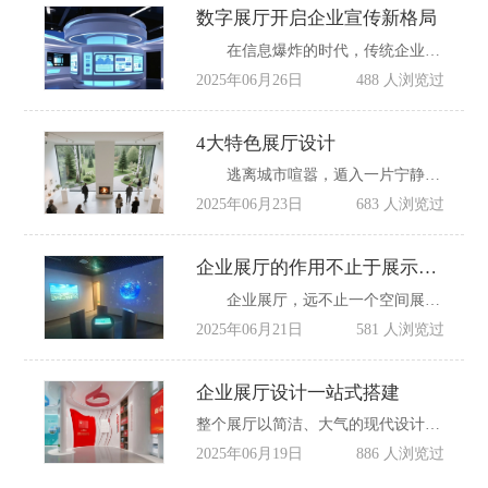
数字展厅开启企业宣传新格局
在信息爆炸的时代，传统企业宣传方式如纸质画册、静态展板、线下展会等，逐渐暴露出展示形式单一、互动性差、传播范围有限等弊端。而数字展厅凭借前沿科技与创新理念，打破了传统宣传的边界，以沉浸式、交互式、智能化的体验，为企业宣传开启了全新格局，成为企业塑造品牌形象、展示核心竞争力的重要利器。
2025年06月26日
488 人浏览过
4大特色展厅设计
逃离城市喧嚣，遁入一片宁静的自然天地?无需远行，那些藏在展厅里的自然秘境正悄然绽放。在这里，阳光透过原木的纹理流淌，绿植舒展着诗意的脉络，微风裹挟着泥土与花草的芬芳。今天，邀你一同漫步这些充满自然气息的创意展厅，邂逅一场身心皆安的治愈之旅。
2025年06月23日
683 人浏览过
企业展厅的作用不止于展示，更是驱动增长的品牌磁场
企业展厅，远不止一个空间展示。它是品牌战略的放大器，是驱动增长的品牌磁场。在信息爆炸的时代，如何让客户瞬间“懂你”、让团队深度“信你”、让未来清晰“可见”?一个精心设计的展厅，就是答案。
2025年06月21日
581 人浏览过
企业展厅设计一站式搭建
整个展厅以简洁、大气的现代设计风格为主，结合流畅的线条与科技感的元素，营造出一个充满未来感与专业性的展示空间。
2025年06月19日
886 人浏览过