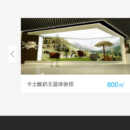
0㎡
800㎡
卡士酸奶主题体验馆