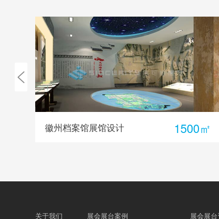
0㎡
300㎡
燕京啤酒主题体验展览馆
关于我们
展会展台案例
展会展台