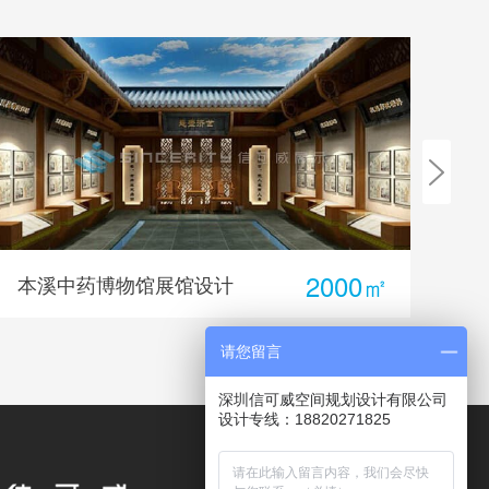
600㎡
徽州改革30年主题展厅设计
黄
请您留言
深圳信可威空间规划设计有限公司
设计专线：18820271825