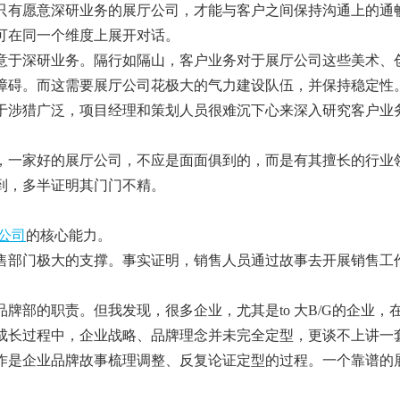
只有愿意深研业务的
展厅
公司，才能与客户之间保持沟通上的通
可在同一个维度上展开对话。
意于深研业务。隔行如隔山，客户业务对于
展厅
公司这些美术、
障碍。而这需要
展厅
公司花极大的气力建设队伍，并保持稳定性
涉猎广泛，项目经理和策划人员很难沉下心来深入研究客户业
，一家好的
展厅
公司，不应是面面俱到的，而是有其擅长的行业
到，多半证明其门门不精。
公司
的核心能力。
部门极大的支撑。事实证明，销售人员通过故事去开展销售工
部的职责。但我发现，很多企业，尤其是to 大B/G的企业，
成长过程中，企业战略、品牌理念并未完全定型，更谈不上讲一
作是企业品牌故事梳理调整、反复论证定型的过程。一个靠谱的