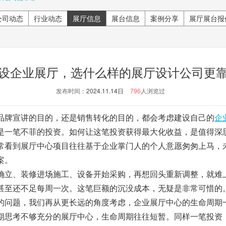
公司动态
行业动态
展厅信息
展台信息
案例分享
展厅展台报
设企业展厅，选什么样的展厅设计公司更
发布时间：
2024.11.14日
796
人浏览过
牌宣讲的目的，还是销售转化的目的，都会考虑建设自己的
企
是一笔不菲的投资。如何让这笔投资获得最大化收益，是值得深
常看到
展厅
中心项目往往基于企业掌门人的个人意愿匆匆上马，
案。
立、装修进场施工、设备开始采购，再想回头重新调整，就难
甚至还不足每周一次。这笔巨额的沉没成本，无疑是非常可惜的
的问题，我们再从更长远的角度考虑，企业
展厅
中心的生命周期
期思考不够充分的
展厅
中心，生命周期往往短暂。同样一笔投资