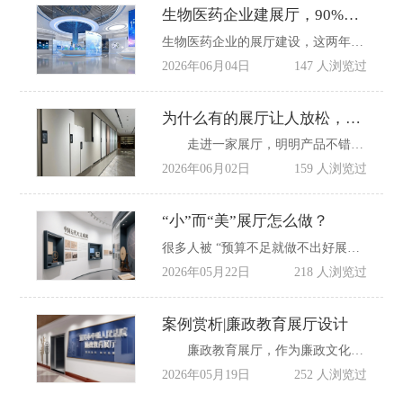
生物医药企业建展厅，90%卡在了这3个难题上｜行业深度
生物医药企业的展厅建设，这两年突然热了起来。
2026年06月04日
147 人浏览过
为什么有的展厅让人放松，有的让人焦虑？答案在明暗节奏
走进一家展厅，明明产品不错、陈列整齐，但就是待不住，心里莫名有点烦躁，说不上为什么，只想快点看完走人。
2026年06月02日
159 人浏览过
“小”而“美”展厅怎么做？
很多人被 “预算不足就做不出好展厅” 的观念束缚，尤其是小展厅，常常陷入千篇一律的墙体展项设计僵局，但其实，打破传统空间框架用低预算打造出令人惊艳的高质感展厅，并非遥不可及。
2026年05月22日
218 人浏览过
案例赏析|廉政教育展厅设计
廉政教育展厅，作为廉政文化传播的重要载体，无疑是其中一道独特的风景线，当廉政文化与空间设计相互碰撞、深度融合，会产生怎样奇妙的化学反应呢?是庄严肃穆的氛围营造，让每一位参观者在踏入展厅的瞬间，便感受到廉政的神圣与庄重;还是巧妙的展陈布局，用一个个鲜活的案例、一段段深刻的文字，潜移默化地传递着廉洁奉公的价值理念，在这里，小编整理几组令人惊艳的廉政展厅案例，去探寻空间设计如何赋能廉政教育，感受那扑面而来的 “教育感” ，领略廉政文化别样的魅力，供学习参考。
2026年05月19日
252 人浏览过