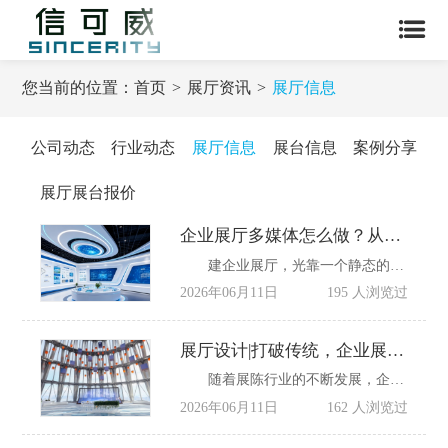
您当前的位置：
首页
展厅资讯
展厅信息
公司动态
行业动态
展厅信息
展台信息
案例分享
展厅展台报价
企业展厅多媒体怎么做？从策划到落地全流程详解
建企业展厅，光靠一个静态的陈列室早就过时了，现在大家要的是能互动、有影音、还智能的多媒体展厅——既能做品牌宣传，又能接待客户，还能传递企业文化，很多公司第一次建展厅，常常摸不清门道：不知道该找谁先做什么、选什么技术、施工时几个团队怎么配合……结果就是工期一拖再拖，做出来的效果也不是当初想要的样子。
2026年06月11日
195 人浏览过
展厅设计|打破传统，企业展厅也可以很酷
随着展陈行业的不断发展，企业注入的商业信息、与宣传也在成倍增长，大型展示除了可以显示企业竞争实力外，其宣传效果往往令参观者难以忘怀。今天就给大家分享，那些不同类型的企业展厅。
2026年06月11日
162 人浏览过