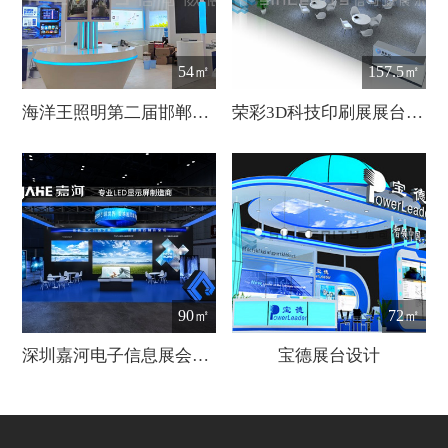
54㎡
157.5㎡
海洋王照明第二届邯郸钢铁展洽会展台设计
荣彩3D科技印刷展展台设计
90㎡
72㎡
深圳嘉河电子信息展会设计
宝德展台设计