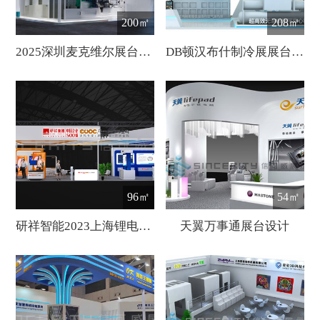
200㎡
208㎡
2025深圳麦克维尔展台设计
DB顿汉布什制冷展展台设计
96㎡
54㎡
研祥智能2023上海锂电池技术展台设计
天翼万事通展台设计